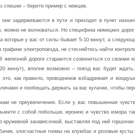
ез спешки – берите пример с немцев.
ко они задерживаются в пути и приходят в пункт назна
 можно не волноваться. Но специфика немецких дорог та
а которые у вас от силы бывает 5-10 минут, а следующи
 графике электропоезда, не стесняйтесь найти контрол
ой железной дороги стараются созвониться со своими к
-20 минут), вполне возможно – поезд вас будет ждат
, это, как правило, проводников взбадривает и воодуше
плечами и пообещать держать за вас кулачки, чтобы пер
мам не преувеличение. Если у вас повышенная чувстви
ьмите с собой побольше, иронию и чувство юмора такж
но кружевной занавесочкой, выставляя под ней горшочки 
собачек, злосчастные гномы на клумбах и розовые кусты