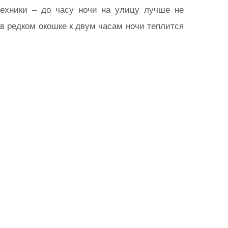
отехники – до часу ночи на улицу лучше не
 в редком окошке к двум часам ночи теплится