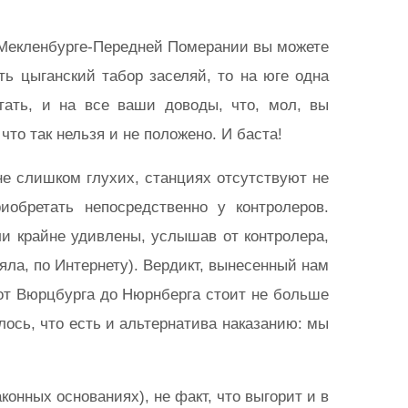
 в Мекленбурге-Передней Померании вы можете
оть цыганский табор заселяй, то на юге одна
ать, и на все ваши доводы, что, мол, вы
то так нельзя и не положено. И баста!
 не слишком глухих, станциях отсутствуют не
обретать непосредственно у контролеров.
ли крайне удивлены, услышав от контролера,
яла, по Интернету). Вердикт, вынесенный нам
 от Вюрцбурга до Нюрнберга стоит не больше
алось, что есть и альтернатива наказанию: мы
онных основаниях), не факт, что выгорит и в