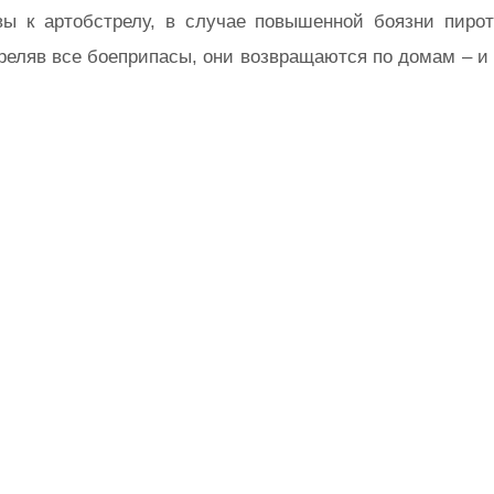
овы к артобстрелу, в случае повышенной боязни пир
треляв все боеприпасы, они возвращаются по домам – и