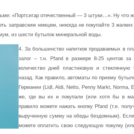
ьме: «Портсигар отечественный — 3 штуки…». Ну что же,
деть заправским немцем, никогда не покупайте 3 жалки
имум, из шести бутылок минеральной воды.
4. За большинство напитков продаваемых в пл
залог – т.н. Pfand в размере 8-25 центов за
количество дней пластиковую и стеклянную 
назад. Как правило, автоматы по приему бутыл
Германии (Lidl, Aldi, Netto, Penny Markt, Norma,
же, где вы их и покупали (или хотя бы в ма
правило можете нажать кнопку Pfand (т.е. пол
вырученную сумму на обеды бездомным). Если
можете оплатить свою следующую покупку (или