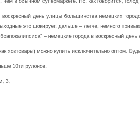
 чем в обычном супермаркете. Но, как говорится, голод 
о в воскресный день улицы большинства немецких город
ходные это шокирует, дальше – легче, немного привыкае
мбоапокалипсиса” – немецкие города в воскресный день
ак хозтовары) можно купить исключительно оптом. Будьт
ньше 10ти рулонов,
, 3,