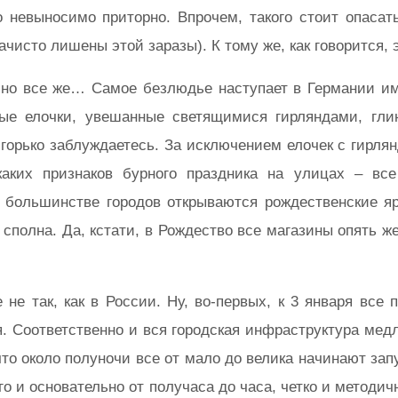
то невыносимо приторно. Впрочем, такого стоит опаса
ачисто лишены этой заразы). К тому же, как говорится, 
, но все же… Самое безлюдье наступает в Германии им
ые елочки, увешанные светящимися гирляндами, гли
горько заблуждаетесь. За исключением елочек с гирлянд
аких признаков бурного праздника на улицах – вс
в большинстве городов открываются рождественские яр
 сполна. Да, кстати, в Рождество все магазины опять ж
е не так, как в России. Ну, во-первых, к 3 января все
. Соответственно и вся городская инфраструктура медл
 что около полуночи все от мало до велика начинают запу
го и основательно от получаса до часа, четко и методи