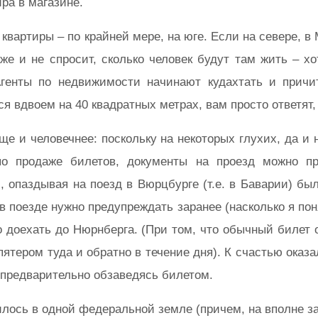
ира в магазине.
м квартиры – по крайней мере, на юге. Если на севере,
аже и не спросит, сколько человек будут там жить – х
генты по недвижимости начинают кудахтать и причит
 вдвоем на 40 квадратных метрах, вам просто ответят, ч
още и человечнее: поскольку на некоторых глухих, да и
по продаже билетов, документы на проезд можно при
 опаздывая на поезд в Вюрцбурге (т.е. в Баварии) бы
в поезде нужно предупреждать заранее (насколько я пон
о доехать до Нюрнберга. (При том, что обычный билет
впятером туда и обратно в течение дня). К счастью оказ
 предварительно обзаведясь билетом.
илось в одной федеральной земле (причем, на вполне зак