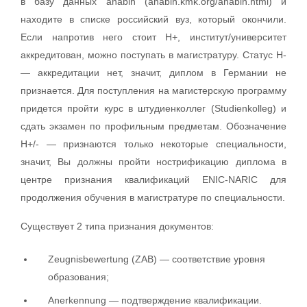
в базу данных anabin (anabin.kmk.org/anabin.html) и
находите в списке российский вуз, который окончили.
Если напротив него стоит H+, институт/университет
аккредитован, можно поступать в магистратуру. Статус H-
— аккредитации нет, значит, диплом в Германии не
признается. Для поступления на магистерскую программу
придется пройти курс в штудиенколлег (Studienkolleg) и
сдать экзамен по профильным предметам. Обозначение
H+/- — признаются только некоторые специальности,
значит, Вы должны пройти нострификацию диплома в
центре признания квалификаций ENIC-NARIC для
продолжения обучения в магистратуре по специальности.
Существует 2 типа признания документов:
Zeugnisbewertung (ZAB) — соответствие уровня
образования;
Anerkennung — подтверждение квалификации.