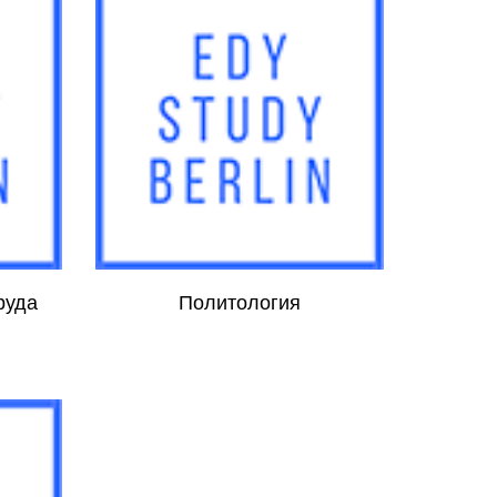
руда
Политология