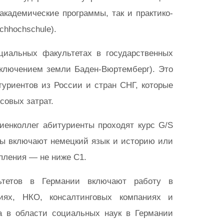
академические программы, так и практико-
chhochschule).
циальных факультетах в государственных
сключением земли Баден-Вюртемберг). Это
уриентов из России и стран СНГ, которые
совых затрат.
иенколлег абитуриенты проходят курс G/S
ны включают немецкий язык и историю или
пления — не ниже C1.
льтетов в Германии включают работу в
циях, НКО, консалтинговых компаниях и
а в области социальных наук в Германии