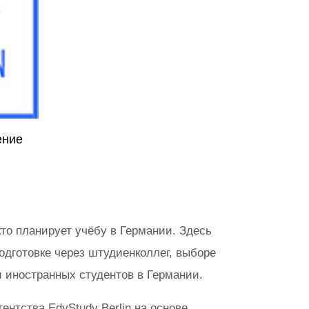
ение
то планирует учёбу в Германии. Здесь
одготовке через штудиенколлег, выборе
и иностранных студентов в Германии.
нтства EdyStudy Berlin на основе