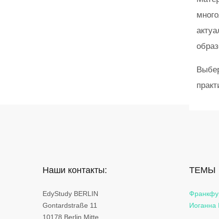
много
актуа
образ
Выбер
практ
Наши контакты:
ТЕМЫ
EdyStudy BERLIN
Франкфур
Gontardstraße 11
Иоганна 
10178 Berlin Mitte