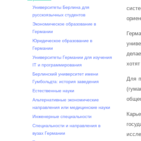
Университеты Берлина для
систе
русскоязычных студентов
ориен
Экономическое образование в
Германии
Герм
Юридическое образование в
униве
Германии
делае
Университеты Германии для изучения
хотят
IT и программирования
Берлинский университет имени
Для п
Гумбольдта: история заведения
(гума
Естественные науки
общес
Альтернативные экономические
направления или медицинские науки
Карь
Инженерные специальности
госу
Специальности и направления в
вузах Германии
иссле