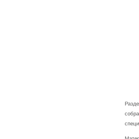
Разде
собра
специ
Матер