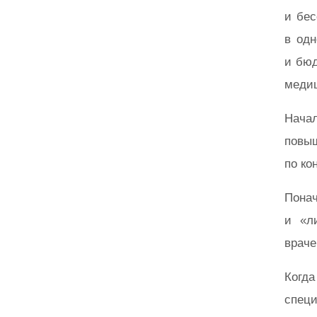
и бес
в одн
и бюд
медиц
Начал
повыш
по ко
Пона
и «л
враче
Когда
спец