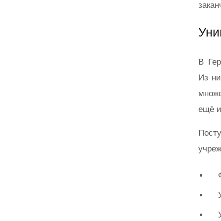
закан
Уни
В Ге
Из ни
множе
ещё и
Посту
учреж