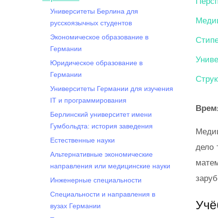
Перс
Университеты Берлина для
Медиц
русскоязычных студентов
Экономическое образование в
Стип
Германии
Униве
Юридическое образование в
Германии
Струк
Университеты Германии для изучения
IT и программирования
Врем
Берлинский университет имени
Гумбольдта: история заведения
Медиц
Естественные науки
дело 
Альтернативные экономические
мате
направления или медицинские науки
заруб
Инженерные специальности
Специальности и направления в
Учё
вузах Германии