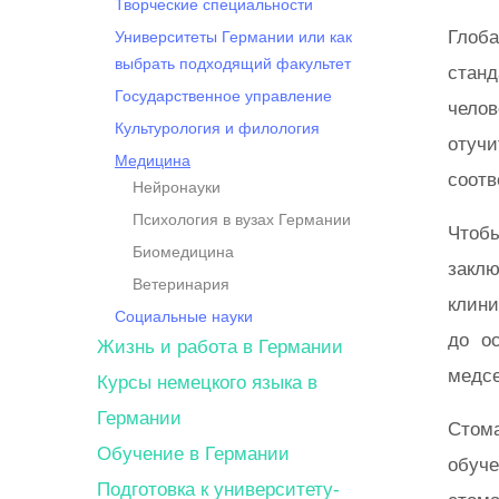
Творческие специальности
Глоба
Университеты Германии или как
выбрать подходящий факультет
станд
Государственное управление
чело
Культурология и филология
отуч
Медицина
соотв
Нейронауки
Психология в вузах Германии
Чтобы
Биомедицина
закл
Ветеринария
клин
Социальные науки
до о
Жизнь и работа в Германии
медсе
Курсы немецкого языка в
Германии
Стом
Обучение в Германии
обуч
Подготовка к университету-