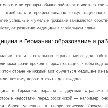
тологи и ветеринары обычно работают в частных клини
 потребность в профессионалах консультационного и
олее успешные и умелые граждане занимаются собств
бствуют развитию медицины в глобальном плане.
ицина в Германии: образование и раб
рмании, как и в остальных странах мира, для работ
дически врачи проходят переаттестацию, чтобы подтвер
в этой стране не каждый мог обучиться медицине из-з
или, поэтому дороги открыты для каждого.
цина в Германии, наравне с другими странами Е
оторые недостатки перед российской — например, онк
тся более успешно, а нефрологические (почечны