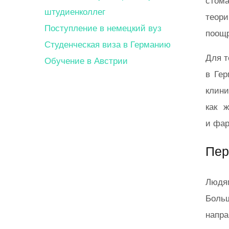
стома
штудиенколлег
теор
Поступление в немецкий вуз
поощр
Студенческая виза в Германию
Для т
Обучение в Австрии
в Гер
клини
как 
и фар
Пер
Людям
Боль
напра