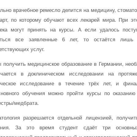
льно врачебное ремесло делится на медицину, стомат
арт, по которому обучают всех лекарей мира. При э
века могут принять на курсы. А если удалось пост
иться все заявленные 6 лет, то остаётся лишь
етствующих услуг.
 получить медицинское образование в Германии, необ
ючается в доклиническом исследовании на протяже
ическое исследование в течение трёх лет, и фина
сновного обучения можно пройти курсы по оказани
стры/медбрата.
атология разрешается отдельной лицензией, получи
ения. За это время студент сдаёт три основных