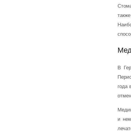
Стома
также
Наиб
спосо
Мед
В Ге
Перио
года 
отмен
Меди
и нек
леча