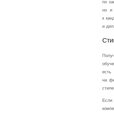
по за
но и
к кан
и дип
Сти
Полу
обуч
есть
на ф
стипе
Если 
компе