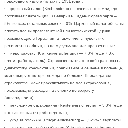
подоходного налога (платят с 1991 года);
церковный налог (Kirchensteuer) — зависит от земли, где
проживает плательщик. В Баварии и Баден-Вюртемберге –
8%, во всех остальных землях – 9%. Церковный налог обязаны
платить члены протестантской или католической церкви,
проживающие в Германии, а также члены иудейских
религиозных общин, но не мусульмане или православные.
медстраховку (Krankenversicherung) — 7,3% (еще 7,3%
платит работодатель). Страховка включает в себя расходы на
диагностику, консультации, пребывание и лечение в больнице,
компенсирует потерю дохода по болезни. Впоследствии
страхователь может рассчитывать на план страхования,
покрывающий расходы на лечение по возрасту
(инвалидности);
пенсионное страхование (Rentenversicherung) – 9,3% (еще
столько же платит работодатель);
уход за больным (Pflegeversicherung) – 1,525% с зарплаты;
страхование по безработице (Arbeitslosenversicherung).