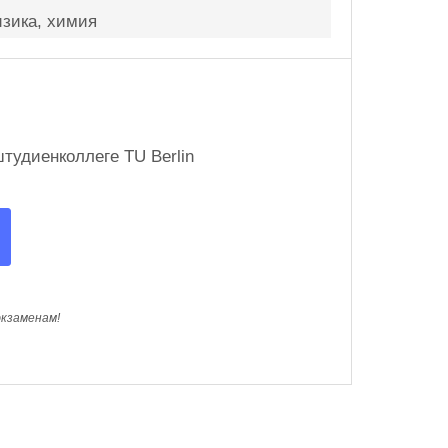
изика, химия
тудиeнколлегe TU Berlin
экзаменам!