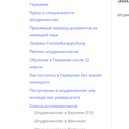
Stud
Германии
Курсы и специальности
Штудие
Штудиенколлег
Присяжный перевод документов на
немецкий язык
Экзамен Feststellungsprüfung
Рейтинг штудиенколлегов
Обучение в Германии после 11
класса
Как поступить в Германию без знания
немецкого
Поступление в штудиенколлег или
колледж при университете
Список штудиенколлегов
Штудиенколлег в Берлине (FU)
Штудиенколлег в Мюнхене