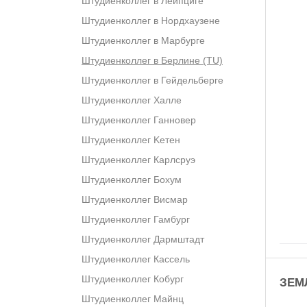
Штудиенколлег в Лейпциге
Штудиенколлег в Нордхаузене
Штудиенколлег в Марбурге
Штудиенколлег в Берлине (TU)
Штудиенколлег в Гейдельберге
Штудиенколлег Халле
Штудиенколлег Ганновер
Штудиенколлег Kетен
Штудиенколлег Карлсруэ
Штудиенколлег Бохум
Штудиенколлег Висмар
Штудиенколлег Гамбург
Штудиенколлег Дармштадт
Штудиенколлег Кассель
Штудиенколлег Кобург
ЗЕМ
Штудиенколлег Майнц