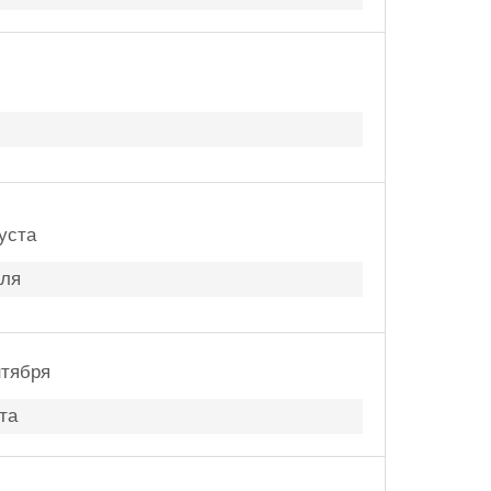
уста
аля
нтября
та