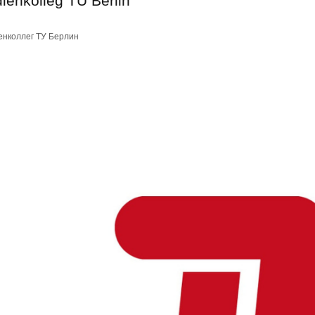
ienkolleg TU Berlin
нколлег ТУ Берлин