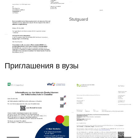
Stutguard
Stutguard
St
Приглашения в вузы
Stutguard
Te