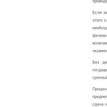
провед
Если е
этого 
необхо
физики
возмож
экзамен
Без ди
госуда
срочный
Процес
предме
сдача г