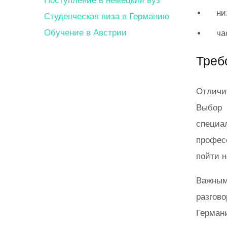
Поступление в немецкий вуз
ни
Студенческая виза в Германию
Обучение в Австрии
ча
Треб
Отличи
Выбор
специ
профес
пойти н
Важным
разгов
Герман