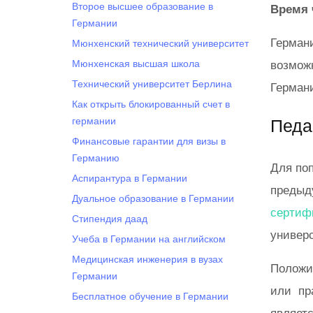
Второе высшее образование в
Время 
Германии
Герман
Мюнхенский технический университет
Мюнхенская высшая школа
возможн
Технический университет Берлина
Герман
Как открыть блокированный счет в
германии
Педа
Финансовые гарантии для визы в
Германию
Для поп
Аспирантура в Германии
преды
Дуальное образование в Германии
сертиф
Cтипендия даад
универс
Учеба в Германии на английском
Медицинская инженерия в вузах
Положи
Германии
или пр
Бесплатное обучение в Германии