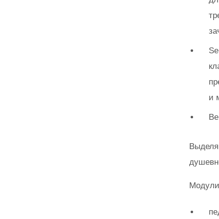
тр
за
Se
кл
пр
и 
Be
Выделя
душевн
Модули
пе