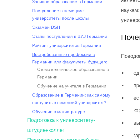
являет
Заочное образование в Германии
наукам
Поступление в немецкие
университеты после школы
универ
Экзамен DSH
Поче
Этапы поступления в ВУЗ Германии
Рейтинг университетов Германии
Востребованные профессии в
Поводов
Германии или факультеты будущего
Стоматологическое образование в
од
Германии
пр
Обучение на учителя в Германии
Образование в Германии: как самому
ес
поступить в немецкий университет?
ка
Обучение в магистратуре
Подготовка к университету-
вы
штудиенколлег
га