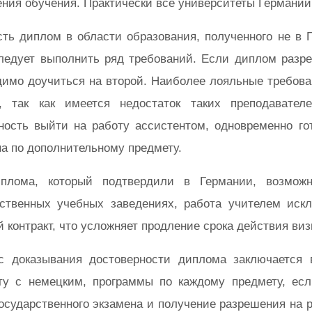
ения обучения. Практически все университеты Германии
сть диплом в области образования, полученного не в 
следует выполнить ряд требований. Если диплом разре
димо доучиться на второй. Наиболее лояльные требова
, так как имеется недостаток таких преподавате
ность выйти на работу ассистентом, одновременно г
а по дополнительному предмету.
плома, который подтвердили в Германии, возмож
рственных учебных заведениях, работа учителем иск
 контракт, что усложняет продление срока действия виз
с доказывания достоверности диплома заключается 
ту с немецким, программы по каждому предмету, ес
осударственного экзамена и получение разрешения на 