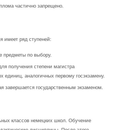
плома частично запрещено.
я имеет ряд ступеней:
 предметы по выбору.
 для получения степени магистра
х единиц, аналогичных первому госэкзамену.
рая завершается государственным экзаменом.
льных классов немецких школ. Обучение
идактические дисциплины. После этого