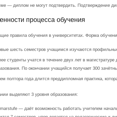
мме — диплом не могут подтвердить. Подтверждение ди
енности процесса обучения
щие правила обучения в университетах. Форма обучени
рвые шесть семестров учащимся изучаются профильные
ее студенты учатся в течение двух лет в магистратуре
азования. По окончании учащийся получает 300 зачётны
ем полтора года длится преддипломная практика, кото
ании выделяют 3 уровня образования:
imarstufe — даёт возможность работать учителем нача
ится 7 семестров, упор делается на педагогические и д