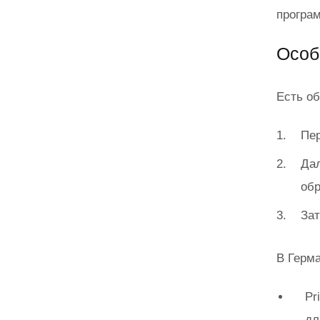
програ
Особ
Есть об
Пе
Дал
обр
Зат
В Герм
Pr
дл