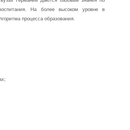
 вузах Германии даются базовые знания по
воспитания. На более высоком уровне в
лгоритма процесса образования.
ах;